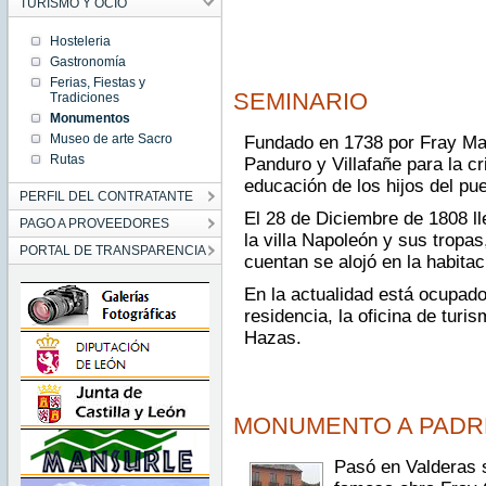
TURISMO Y OCIO
Hosteleria
Gastronomía
Ferias, Fiestas y
SEMINARIO
Tradiciones
Monumentos
Museo de arte Sacro
Fundado en 1738 por Fray Ma
Rutas
Panduro y Villafañe para la cr
educación de los hijos del pue
PERFIL DEL CONTRATANTE
El 28 de Diciembre de 1808 ll
PAGO A PROVEEDORES
la villa Napoleón y sus tropa
PORTAL DE TRANSPARENCIA
cuentan se alojó en la habitac
En la actualidad está ocupado
residencia, la oficina de turis
Hazas.
MONUMENTO A PADRE
Pasó en Valderas s