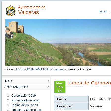
Ayuntamiento de
Valderas
Inicio
Está en:
Inicio
>
AYUNTAMIENTO
>
Eventos
> Lunes de Carnaval
INICIO
Lunes de Carnava
Mon
Feb
AYUNTAMIENTO
15
12:54:00
Corporación 2019
CET
Fecha
Mon Feb 15 1
Normativa Municipal
2021
Tablón de Anuncios
Localidad
Valderas
Mon
Feb 15
Trámites y Solicitudes